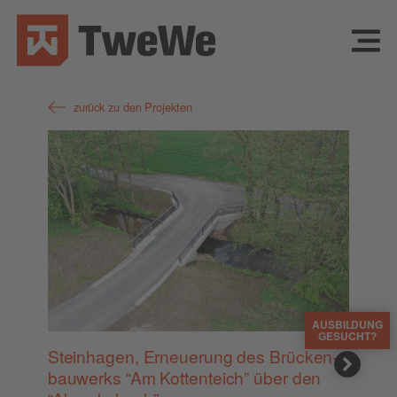
zurück zu den Projekten
AUSBILDUNG
GESUCHT?
Stein­ha­gen, Erneue­rung des Brü­cken­
bau­werks “Am Kot­ten­teich” über den