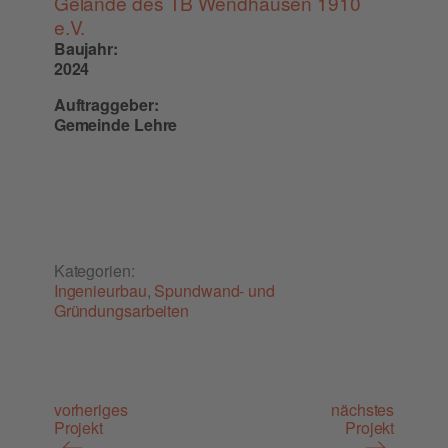
Gelän­de des TB Wend­hau­sen 1910
e.V.
Baujahr:
2024
Auftraggeber:
Gemeinde Lehre
Kategorien:
Ingenieurbau
,
Spundwand- und
Gründungsarbeiten
vorheriges
nächstes
Projekt
Projekt