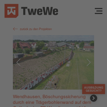
zurück zu den Projekten
AUSBILDUNG
GESUCHT?
Wend­hau­sen, Böschungs­si­che­rung
durch eine Trä­ger­boh­len­wand auf dem