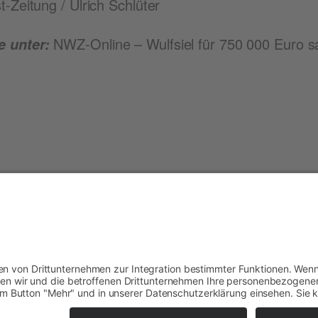
t-Zei­tung / Ulrich Schlüter
NWZ-Online – Wulfsiel für 750 000 Euro s
e unter: