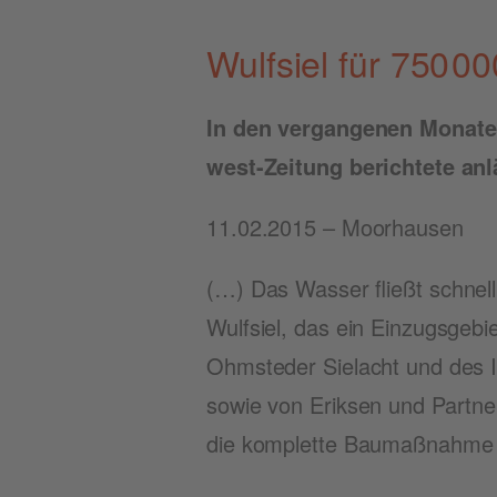
Wulfsiel für 750 0
In den ver­gan­ge­nen Mona­t
west-Zei­tung berich­te­te a
11.02.2015 – Moorhausen
(…) Das Was­ser fließt schnell 
Wulfsiel, das ein Ein­zugs­ge­
Ohms­teder Sie­lacht und des I
sowie von Erik­sen und Part­ne
die kom­plet­te Bau­maß­nah­m