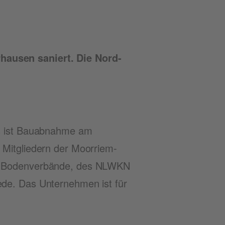
­hau­sen saniert. Die Nord­
s ist Bau­ab­nah­me am
Mit­glie­dern der Moor­riem-
nd Boden­ver­bän­de, des NLWKN
ede. Das Unter­neh­men ist für