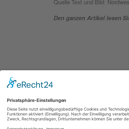
Quel­le Text und Bild: Nord­wes
Den gan­zen Arti­kel lesen Si