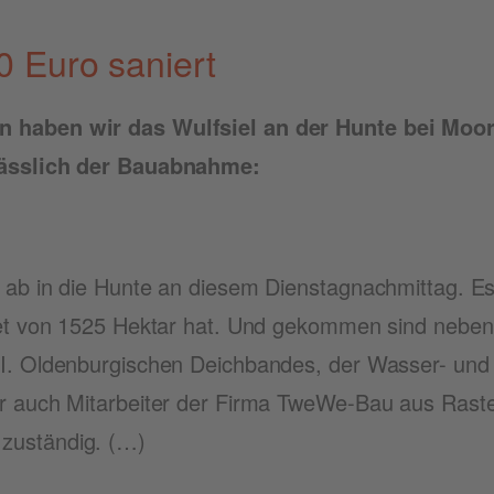
00 Euro saniert
en haben wir das Wulfsiel an der Hun­te bei Moor
nläss­lich der Bauabnahme:
ab in die Hun­te an die­sem Diens­tag­nach­mit­tag. E
biet von 1525 Hekt­ar hat. Und gekom­men sind neben 
I. Olden­bur­gi­schen Deich­ban­des, der Was­ser- u
r auch Mit­ar­bei­ter der Fir­ma Twe­We-Bau aus Ras­t
e zuständig. (…)