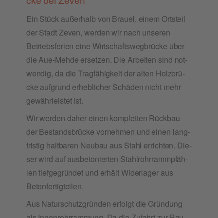
Ein Stück außer­halb von Brau­el, einem Orts­teil
der Stadt Zeven, wer­den wir nach unse­ren
Betriebs­fe­ri­en eine Wirt­schafts­weg­brü­cke über
die Aue-Meh­de erset­zen. Die Arbei­ten sind not­
wen­dig, da die Trag­fä­hig­keit der alten Holz­brü­
cke auf­grund erheb­li­cher Schä­den nicht mehr
gewähr­leis­tet ist.
Wir wer­den daher einen kom­plet­ten Rück­bau
der Bestands­brü­cke vor­neh­men und einen lang­
fris­tig halt­ba­ren Neu­bau aus Stahl errich­ten. Die­
ser wird auf aus­be­to­nier­ten Stahl­rohr­ramm­pfäh­
len tief­ge­grün­det und erhält Wider­la­ger aus
Betonfertigteilen.
Aus Natur­schutz­grün­den erfolgt die Grün­dung
als Innen­rohr­ramm­ung. Da die Zufahrt zur Bau­