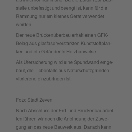
stel­le unbe­fes­tigt und beengt ist, kann für die
Ramm­ung nur ein klei­nes Gerät ver­wen­det
werden.
Der neue Brü­cken­über­bau erhält einen GFK-
Belag aus glas­fa­ser­ver­stärk­ten Kunst­stoff­plan­
ken und ein Gelän­der in Holzbauweise.
Als Ufer­si­che­rung wird eine Spund­wand ein­ge­
baut, die – eben­falls aus Natur­schutz­grün­den –
vibrie­rend ein­zu­brin­gen ist.
Foto: Stadt Zeven
Nach Abschluss der Erd- und Brü­cken­bau­ar­bei­
ten füh­ren wir noch die Anbin­dung der Zuwe­
gung an das neue Bau­werk aus. Danach kann