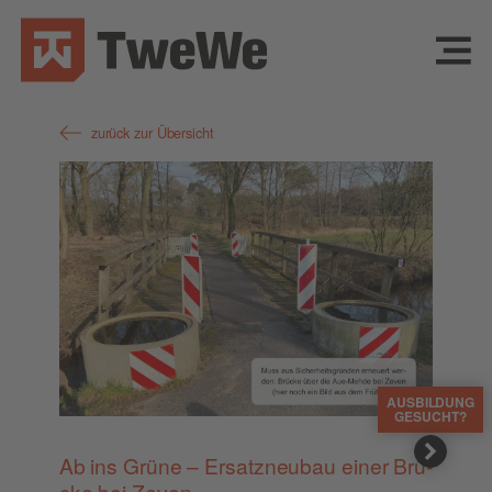
zurück zur Übersicht
AUSBILDUNG
GESUCHT?
Ab ins Grü­ne – Ersatz­neu­bau einer Brü­
cke bei Zeven