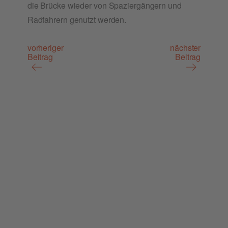
die Brü­cke wie­der von Spa­zier­gän­gern und
Rad­fah­rern genutzt werden.
vorheriger
nächster
Beitrag
Beitrag